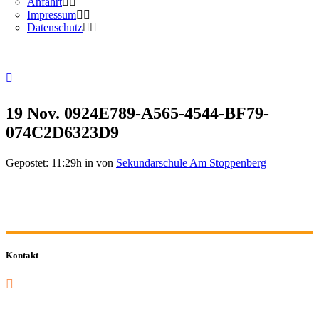
Anfahrt
Impressum
Datenschutz
19 Nov.
0924E789-A565-4544-BF79-
074C2D6323D9
Gepostet: 11:29h
in
von
Sekundarschule Am Stoppenberg
Kontakt
0201 832 000