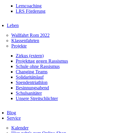
Lerncoaching
LRS Förderung
Leben
Wallfahrt Rom 2022
Klassenfahrten
Projekte
Zirkus (extern)
Projekttag gegen Rassismus
Schule ohne Rassismus
Changing Teams
Solidaritätslauf
Spendentriathlon
Besinnungsabend
Schulsanitäter
Unsere Streitschlichter
Blog
Service
Kalender