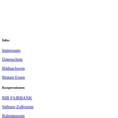
sekretariat@sastop.de
Im Mühlenbruch 45-47<br/>45141 Essen
Infos
Impressum
Datenschutz
Bildnachweis
Bistum Essen
Kooperationen
BIB FAIRBANK
Stiftung Zollverein
Ruhrmuseum