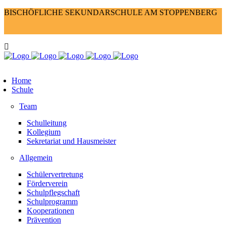
BISCHÖFLICHE SEKUNDARSCHULE AM STOPPENBERG
Home
Schule
Team
Schulleitung
Kollegium
Sekretariat und Hausmeister
Allgemein
Schülervertretung
Förderverein
Schulpflegschaft
Schulprogramm
Kooperationen
Prävention