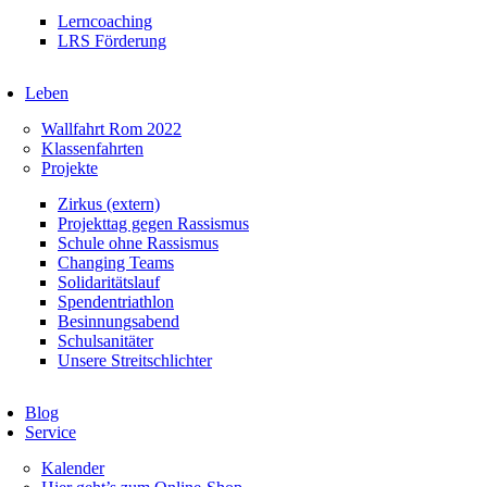
Lerncoaching
LRS Förderung
Leben
Wallfahrt Rom 2022
Klassenfahrten
Projekte
Zirkus (extern)
Projekttag gegen Rassismus
Schule ohne Rassismus
Changing Teams
Solidaritätslauf
Spendentriathlon
Besinnungsabend
Schulsanitäter
Unsere Streitschlichter
Blog
Service
Kalender