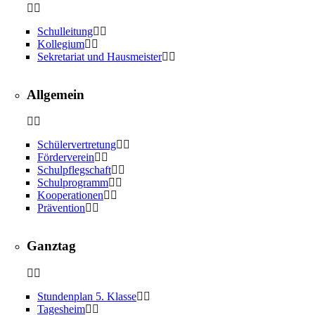
Schulleitung
Kollegium
Sekretariat und Hausmeister
Allgemein
Schülervertretung
Förderverein
Schulpflegschaft
Schulprogramm
Kooperationen
Prävention
Ganztag
Stundenplan 5. Klasse
Tagesheim