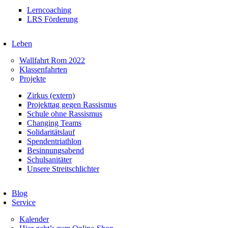
Lerncoaching
LRS Förderung
Leben
Wallfahrt Rom 2022
Klassenfahrten
Projekte
Zirkus (extern)
Projekttag gegen Rassismus
Schule ohne Rassismus
Changing Teams
Solidaritätslauf
Spendentriathlon
Besinnungsabend
Schulsanitäter
Unsere Streitschlichter
Blog
Service
Kalender