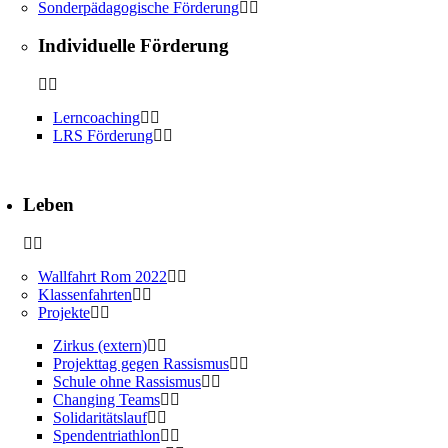
Sonderpädagogische Förderung
Individuelle Förderung
Lerncoaching
LRS Förderung
Leben
Wallfahrt Rom 2022
Klassenfahrten
Projekte
Zirkus (extern)
Projekttag gegen Rassismus
Schule ohne Rassismus
Changing Teams
Solidaritätslauf
Spendentriathlon