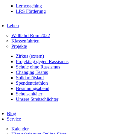
Lerncoaching
LRS Förderung
Leben
Wallfahrt Rom 2022
Klassenfahrten
Projekte
Zirkus (extern)
Projekttag gegen Rassismus
Schule ohne Rassismus
Changing Teams
Solidaritätslauf
Spendentriathlon
Besinnungsabend
Schulsanitäter
Unsere Streitschlichter
Blog
Service
Kalender