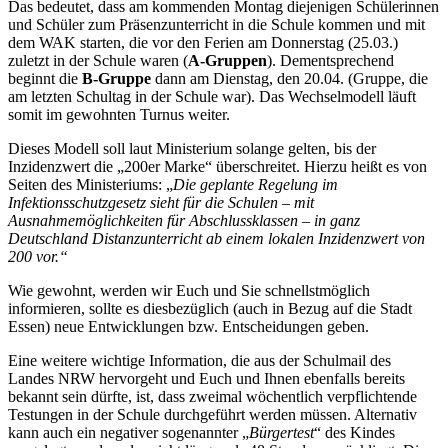
Das bedeutet, dass am kommenden Montag diejenigen Schülerinnen
und Schüler zum Präsenzunterricht in die Schule kommen und mit
dem WAK starten, die vor den Ferien am Donnerstag (25.03.)
zuletzt in der Schule waren (
A-Gruppen
). Dementsprechend
beginnt die
B-Gruppe
dann am Dienstag, den 20.04. (Gruppe, die
am letzten Schultag in der Schule war). Das Wechselmodell läuft
somit im gewohnten Turnus weiter.
Dieses Modell soll laut Ministerium solange gelten, bis der
Inzidenzwert die „200er Marke“ überschreitet. Hierzu heißt es von
Seiten des Ministeriums: „
Die geplante Regelung im
Infektionsschutzgesetz sieht für die Schulen – mit
Ausnahmemöglichkeiten für Abschlussklassen – in ganz
Deutschland Distanzunterricht ab einem lokalen Inzidenzwert von
200 vor.“
Wie gewohnt, werden wir Euch und Sie schnellstmöglich
informieren, sollte es diesbezüglich (auch in Bezug auf die Stadt
Essen) neue Entwicklungen bzw. Entscheidungen geben.
Eine weitere wichtige Information, die aus der Schulmail des
Landes NRW hervorgeht und Euch und Ihnen ebenfalls bereits
bekannt sein dürfte, ist, dass zweimal wöchentlich verpflichtende
Testungen in der Schule durchgeführt werden müssen. Alternativ
kann auch ein negativer sogenannter „
Bürgertest
“ des Kindes