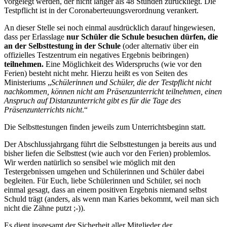
vorgelegt werden, der nicht länger als 48 Stunden zurückliegt. Die
Testpflicht ist in der Coronaberteuungsverordnung verankert.
An dieser Stelle sei noch einmal ausdrücklich darauf hingewiesen,
dass per Erlasslage
nur Schüler die Schule besuchen dürfen, die
an der Selbsttestung in der Schule
(oder alternativ über ein
offizielles Testzentrum ein negatives Ergebnis beibringen)
teilnehmen.
Eine Möglichkeit des Widerspruchs (wie vor den
Ferien) besteht nicht mehr. Hierzu heißt es von Seiten des
Ministeriums „
Schülerinnen und Schüler, die der Testpflicht nicht
nachkommen, können nicht am Präsenzunterricht teilnehmen, einen
Anspruch auf Distanzunterricht gibt es für die Tage des
Präsenzunterrichts nicht
.“
Die Selbsttestungen finden jeweils zum Unterrichtsbeginn statt.
Der Abschlussjahrgang führt die Selbsttestungen ja bereits aus und
bisher liefen die Selbsttest (wie auch vor den Ferien) problemlos.
Wir werden natürlich so sensibel wie möglich mit den
Testergebnissen umgehen und Schülerinnen und Schüler dabei
begleiten. Für Euch, liebe Schülerinnen und Schüler, sei noch
einmal gesagt, dass an einem positiven Ergebnis niemand selbst
Schuld trägt (anders, als wenn man Karies bekommt, weil man sich
nicht die Zähne putzt ;-)).
Es dient insgesamt der Sicherheit aller Mitglieder der