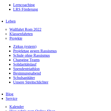
Lerncoaching
LRS Förderung
Leben
Wallfahrt Rom 2022
Klassenfahrten
Projekte
Zirkus (extern)
Projekttag gegen Rassismus
Schule ohne Rassismus
Changing Teams
Solidaritätslauf
Spendentriathlon
Besinnungsabend
Schulsanitäter
Unsere Streitschlichter
Blog
Service
Kalender