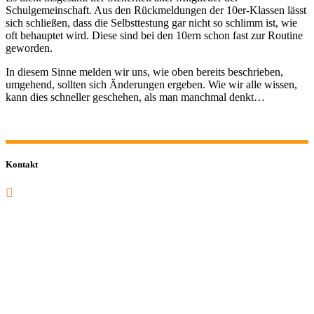
Schulgemeinschaft. Aus den Rückmeldungen der 10er-Klassen lässt
sich schließen, dass die Selbsttestung gar nicht so schlimm ist, wie
oft behauptet wird. Diese sind bei den 10ern schon fast zur Routine
geworden.
In diesem Sinne melden wir uns, wie oben bereits beschrieben,
umgehend, sollten sich Änderungen ergeben. Wie wir alle wissen,
kann dies schneller geschehen, als man manchmal denkt…
Kontakt
0201 832 000
sekretariat@sastop.de
Im Mühlenbruch 45-47<br/>45141 Essen