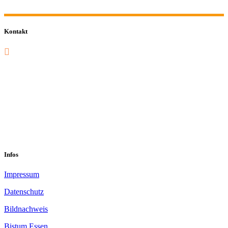
Kontakt
0201 832 000
sekretariat@sastop.de
Im Mühlenbruch 45-47<br/>45141 Essen
Infos
Impressum
Datenschutz
Bildnachweis
Bistum Essen