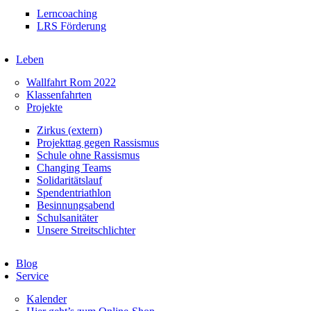
Lerncoaching
LRS Förderung
Leben
Wallfahrt Rom 2022
Klassenfahrten
Projekte
Zirkus (extern)
Projekttag gegen Rassismus
Schule ohne Rassismus
Changing Teams
Solidaritätslauf
Spendentriathlon
Besinnungsabend
Schulsanitäter
Unsere Streitschlichter
Blog
Service
Kalender