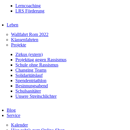
Lerncoaching
LRS Förderung
Leben
Wallfahrt Rom 2022
Klassenfahrten
Projekte
Zirkus (extern)
Projekttag gegen Rassismus
Schule ohne Rassismus
Changing Teams
Solidaritätslauf
Spendentriathlon
Besinnungsabend
Schulsanitäter
Unsere Streitschlichter
Blog
Service
Kalender