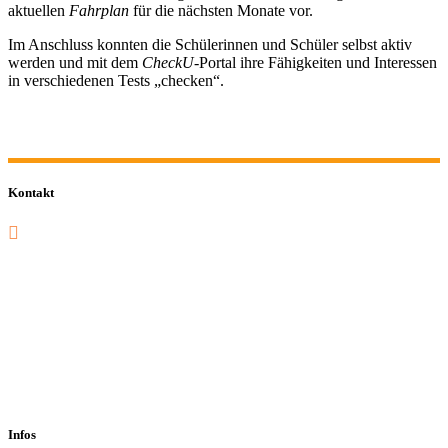
aktuellen
Fahrplan
für die nächsten Monate vor.
Im Anschluss konnten die Schülerinnen und Schüler selbst aktiv
werden und mit dem
CheckU
-Portal ihre Fähigkeiten und Interessen
in verschiedenen Tests „checken“.
Kontakt
0201 832 000
sekretariat@sastop.de
Im Mühlenbruch 45-47<br/>45141 Essen
Infos