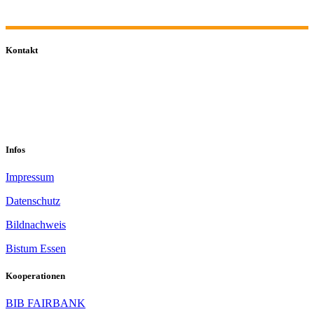
Kontakt
0201 832 000
sekretariat@sastop.de
Im Mühlenbruch 45-47<br/>45141 Essen
Infos
Impressum
Datenschutz
Bildnachweis
Bistum Essen
Kooperationen
BIB FAIRBANK