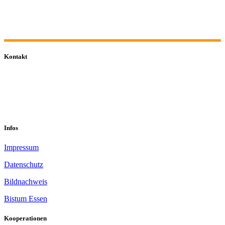
Kontakt
0201 832 000
sekretariat@sastop.de
Im Mühlenbruch 45-47<br/>45141 Essen
Infos
Impressum
Datenschutz
Bildnachweis
Bistum Essen
Kooperationen