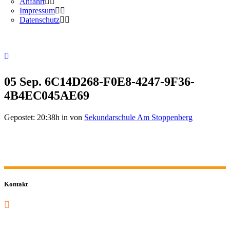
Anfahrt
Impressum
Datenschutz
05 Sep.
6C14D268-F0E8-4247-9F36-
4B4EC045AE69
Gepostet: 20:38h
in
von
Sekundarschule Am Stoppenberg
Kontakt
0201 832 000