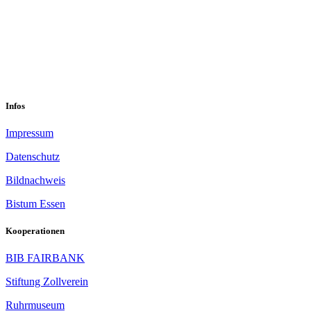
sekretariat@sastop.de
Im Mühlenbruch 45-47<br/>45141 Essen
Infos
Impressum
Datenschutz
Bildnachweis
Bistum Essen
Kooperationen
BIB FAIRBANK
Stiftung Zollverein
Ruhrmuseum