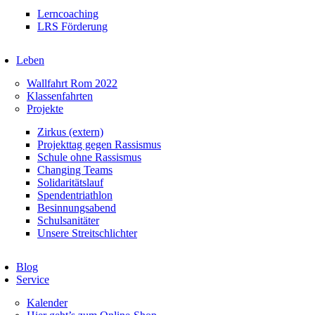
Lerncoaching
LRS Förderung
Leben
Wallfahrt Rom 2022
Klassenfahrten
Projekte
Zirkus (extern)
Projekttag gegen Rassismus
Schule ohne Rassismus
Changing Teams
Solidaritätslauf
Spendentriathlon
Besinnungsabend
Schulsanitäter
Unsere Streitschlichter
Blog
Service
Kalender