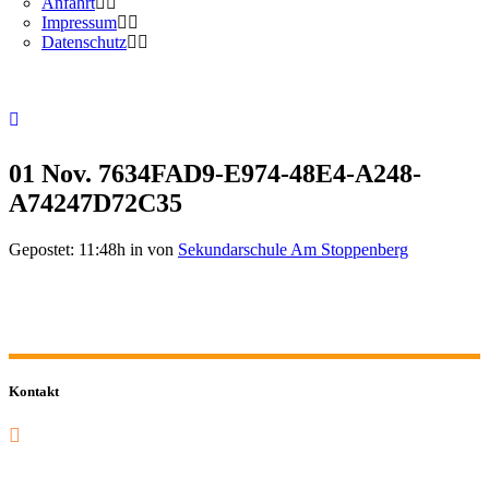
Anfahrt
Impressum
Datenschutz
01 Nov.
7634FAD9-E974-48E4-A248-
A74247D72C35
Gepostet: 11:48h
in
von
Sekundarschule Am Stoppenberg
Kontakt
0201 832 000