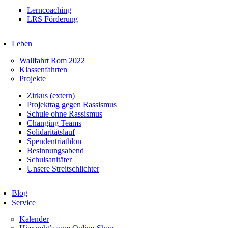
Lerncoaching
LRS Förderung
Leben
Wallfahrt Rom 2022
Klassenfahrten
Projekte
Zirkus (extern)
Projekttag gegen Rassismus
Schule ohne Rassismus
Changing Teams
Solidaritätslauf
Spendentriathlon
Besinnungsabend
Schulsanitäter
Unsere Streitschlichter
Blog
Service
Kalender