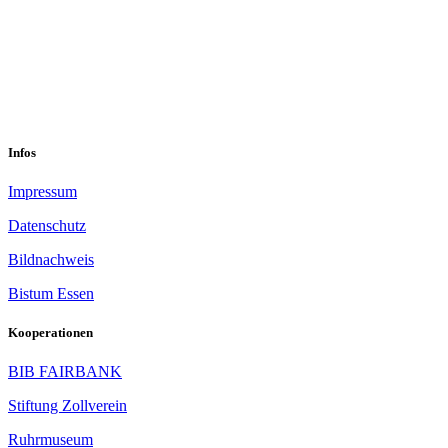
sekretariat@sastop.de
Im Mühlenbruch 45-47<br/>45141 Essen
Infos
Impressum
Datenschutz
Bildnachweis
Bistum Essen
Kooperationen
BIB FAIRBANK
Stiftung Zollverein
Ruhrmuseum