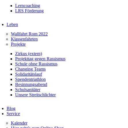
Lerncoaching
LRS Förderung
Leben
Wallfahrt Rom 2022
Klassenfahrten
Projekte
Zirkus (extern)
Projekttag gegen Rassismus
Schule ohne Rassismus
Changing Teams
Solidaritätslauf
Spendentriathlon
Besinnungsabend
Schulsanitäter
Unsere Streitschlichter
Blog
Service
Kalender