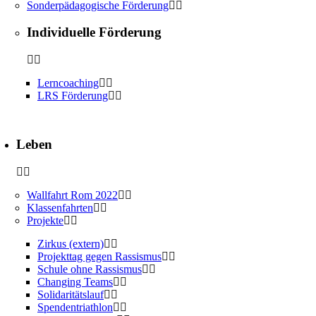
Sonderpädagogische Förderung
Individuelle Förderung
Lerncoaching
LRS Förderung
Leben
Wallfahrt Rom 2022
Klassenfahrten
Projekte
Zirkus (extern)
Projekttag gegen Rassismus
Schule ohne Rassismus
Changing Teams
Solidaritätslauf
Spendentriathlon