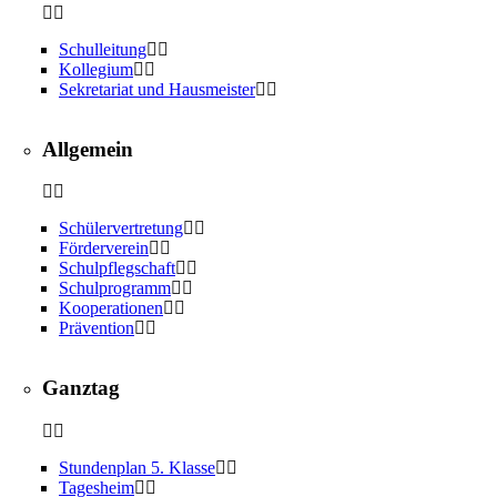
Schulleitung
Kollegium
Sekretariat und Hausmeister
Allgemein
Schülervertretung
Förderverein
Schulpflegschaft
Schulprogramm
Kooperationen
Prävention
Ganztag
Stundenplan 5. Klasse
Tagesheim