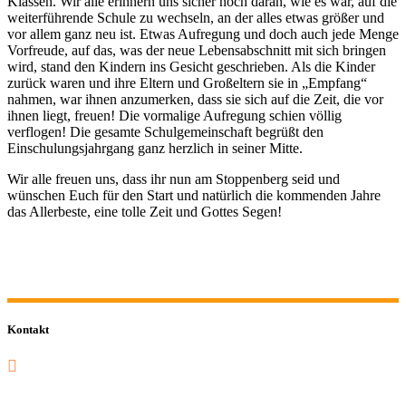
Klassen. Wir alle erinnern uns sicher noch daran, wie es war, auf die
weiterführende Schule zu wechseln, an der alles etwas größer und
vor allem ganz neu ist. Etwas Aufregung und doch auch jede Menge
Vorfreude, auf das, was der neue Lebensabschnitt mit sich bringen
wird, stand den Kindern ins Gesicht geschrieben. Als die Kinder
zurück waren und ihre Eltern und Großeltern sie in „Empfang“
nahmen, war ihnen anzumerken, dass sie sich auf die Zeit, die vor
ihnen liegt, freuen! Die vormalige Aufregung schien völlig
verflogen! Die gesamte Schulgemeinschaft begrüßt den
Einschulungsjahrgang ganz herzlich in seiner Mitte.
Wir alle freuen uns, dass ihr nun am Stoppenberg seid und
wünschen Euch für den Start und natürlich die kommenden Jahre
das Allerbeste, eine tolle Zeit und Gottes Segen!
Kontakt
0201 832 000