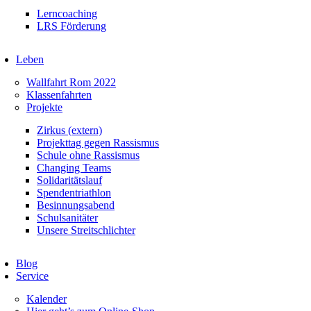
Lerncoaching
LRS Förderung
Leben
Wallfahrt Rom 2022
Klassenfahrten
Projekte
Zirkus (extern)
Projekttag gegen Rassismus
Schule ohne Rassismus
Changing Teams
Solidaritätslauf
Spendentriathlon
Besinnungsabend
Schulsanitäter
Unsere Streitschlichter
Blog
Service
Kalender