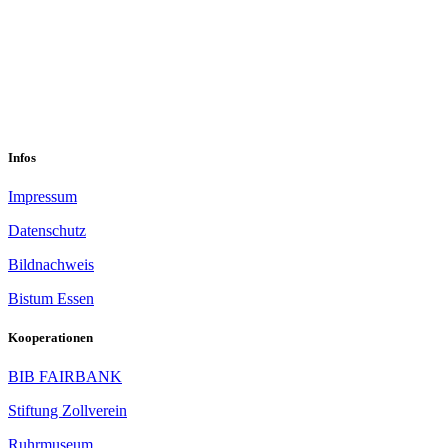
sekretariat@sastop.de
Im Mühlenbruch 45-47<br/>45141 Essen
Infos
Impressum
Datenschutz
Bildnachweis
Bistum Essen
Kooperationen
BIB FAIRBANK
Stiftung Zollverein
Ruhrmuseum