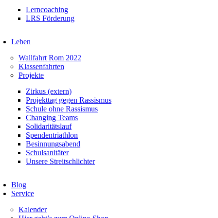
Lerncoaching
LRS Förderung
Leben
Wallfahrt Rom 2022
Klassenfahrten
Projekte
Zirkus (extern)
Projekttag gegen Rassismus
Schule ohne Rassismus
Changing Teams
Solidaritätslauf
Spendentriathlon
Besinnungsabend
Schulsanitäter
Unsere Streitschlichter
Blog
Service
Kalender