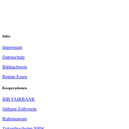
sekretariat@sastop.de
Im Mühlenbruch 45-47<br/>45141 Essen
Infos
Impressum
Datenschutz
Bildnachweis
Bistum Essen
Kooperationen
BIB FAIRBANK
Stiftung Zollverein
Ruhrmuseum
Zukunftsschulen NRW