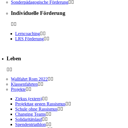
Sonderpädagogische Förderung
Individuelle Förderung
Lerncoaching
LRS Förderung
Leben
Wallfahrt Rom 2022
Klassenfahrten
Projekte
Zirkus (extern)
Projekttag gegen Rassismus
Schule ohne Rassismus
Changing Teams
Solidaritätslauf
Spendentriathlon