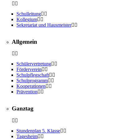
Schulleitung
Kollegium
Sekretariat und Hausmeister
Allgemein
Schülervertretung
Förderverein
Schulpflegschaft
Schulprogramm
Kooperationen
Prävention
Ganztag
Stundenplan 5. Klasse
Tagesheim