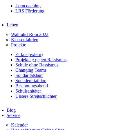
Lerncoaching
LRS Förderung
Leben
Wallfahrt Rom 2022
Klassenfahrten
Projekte
Zirkus (extern)
Projekttag gegen Rassismus
Schule ohne Rassismus
Changing Teams
Solidaritätslauf
Spendentriathlon
Besinnungsabend
Schulsanitäter
Unsere Streitschlichter
Blog
Service
Kalender