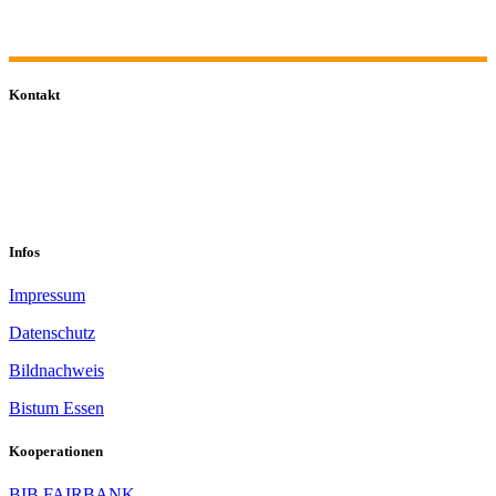
Kontakt
0201 832 000
sekretariat@sastop.de
Im Mühlenbruch 45-47<br/>45141 Essen
Infos
Impressum
Datenschutz
Bildnachweis
Bistum Essen
Kooperationen
BIB FAIRBANK