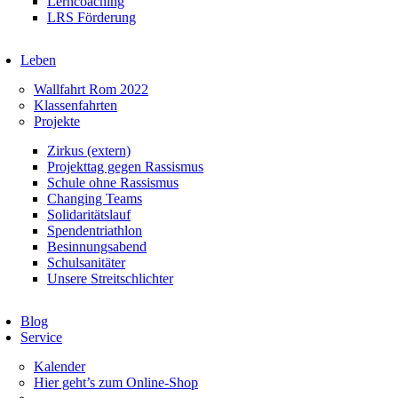
Lerncoaching
LRS Förderung
Leben
Wallfahrt Rom 2022
Klassenfahrten
Projekte
Zirkus (extern)
Projekttag gegen Rassismus
Schule ohne Rassismus
Changing Teams
Solidaritätslauf
Spendentriathlon
Besinnungsabend
Schulsanitäter
Unsere Streitschlichter
Blog
Service
Kalender
Hier geht’s zum Online-Shop