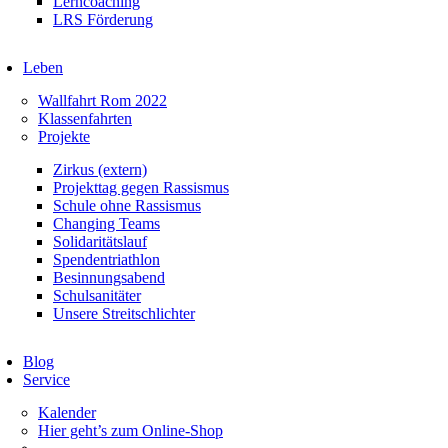
Lerncoaching
LRS Förderung
Leben
Wallfahrt Rom 2022
Klassenfahrten
Projekte
Zirkus (extern)
Projekttag gegen Rassismus
Schule ohne Rassismus
Changing Teams
Solidaritätslauf
Spendentriathlon
Besinnungsabend
Schulsanitäter
Unsere Streitschlichter
Blog
Service
Kalender
Hier geht’s zum Online-Shop