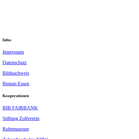
0201 832 000
sekretariat@sastop.de
Im Mühlenbruch 45-47<br/>45141 Essen
Infos
Impressum
Datenschutz
Bildnachweis
Bistum Essen
Kooperationen
BIB FAIRBANK
Stiftung Zollverein
Ruhrmuseum