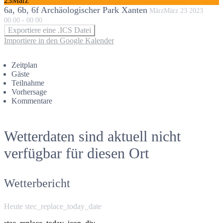
23
März
6a, 6b, 6f Archäologischer Park Xanten
März
März
23
2023
00:00
-
00:00
Exportiere eine .ICS Datei
Importiere in den Google Kalender
Zeitplan
Gäste
Teilnahme
Vorhersage
Kommentare
Wetterdaten sind aktuell nicht
verfügbar für diesen Ort
Wetterbericht
Heute stec_replace_today_date