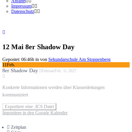
Anfahrt
Impressum
Datenschutz
12 Mai
8er Shadow Day
Gepostet: 06:46h
in
von
Sekundarschule Am Stoppenberg
11
Feb.
8er Shadow Day
Februar
Feb.
11
2027
Konkrete Informationen werden über Klassenleitungen
kommuniziert
Exportiere eine .ICS Datei
Importiere in den Google Kalender
Zeitplan