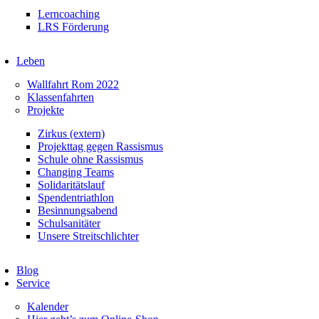
Lerncoaching
LRS Förderung
Leben
Wallfahrt Rom 2022
Klassenfahrten
Projekte
Zirkus (extern)
Projekttag gegen Rassismus
Schule ohne Rassismus
Changing Teams
Solidaritätslauf
Spendentriathlon
Besinnungsabend
Schulsanitäter
Unsere Streitschlichter
Blog
Service
Kalender