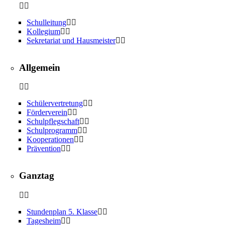
Schulleitung
Kollegium
Sekretariat und Hausmeister
Allgemein
Schülervertretung
Förderverein
Schulpflegschaft
Schulprogramm
Kooperationen
Prävention
Ganztag
Stundenplan 5. Klasse
Tagesheim