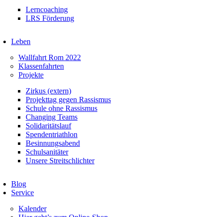
Lerncoaching
LRS Förderung
Leben
Wallfahrt Rom 2022
Klassenfahrten
Projekte
Zirkus (extern)
Projekttag gegen Rassismus
Schule ohne Rassismus
Changing Teams
Solidaritätslauf
Spendentriathlon
Besinnungsabend
Schulsanitäter
Unsere Streitschlichter
Blog
Service
Kalender