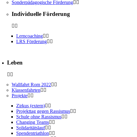
Sonderpädagogische Förderung
Individuelle Förderung
Lerncoaching
LRS Förderung
Leben
Wallfahrt Rom 2022
Klassenfahrten
Projekte
Zirkus (extern)
Projekttag gegen Rassismus
Schule ohne Rassismus
Changing Teams
Solidaritätslauf
Spendentriathlon