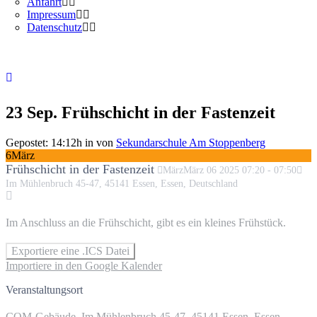
Anfahrt
Impressum
Datenschutz
23 Sep.
Frühschicht in der Fastenzeit
Gepostet: 14:12h
in
von
Sekundarschule Am Stoppenberg
6
März
Frühschicht in der Fastenzeit
März
März
06
2025
07:20
-
07:50
Im Mühlenbruch 45-47, 45141 Essen, Essen, Deutschland
Im Anschluss an die Frühschicht, gibt es ein kleines Frühstück.
Exportiere eine .ICS Datei
Importiere in den Google Kalender
Veranstaltungsort
COM-Gebäude, Im Mühlenbruch 45-47, 45141 Essen, Essen,