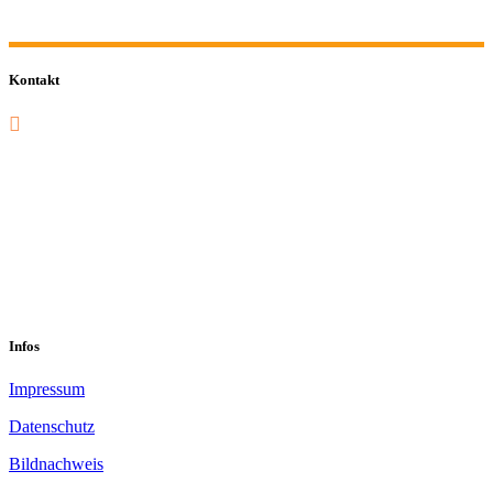
Kontakt
0201 832 000
sekretariat@sastop.de
Im Mühlenbruch 45-47<br/>45141 Essen
Infos
Impressum
Datenschutz
Bildnachweis