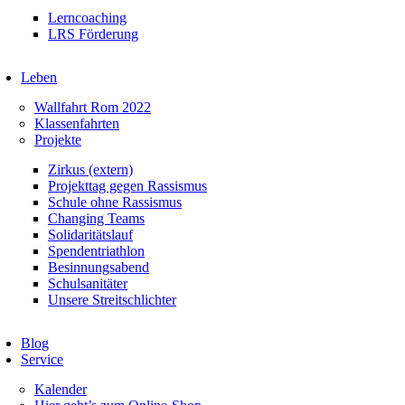
Lerncoaching
LRS Förderung
Leben
Wallfahrt Rom 2022
Klassenfahrten
Projekte
Zirkus (extern)
Projekttag gegen Rassismus
Schule ohne Rassismus
Changing Teams
Solidaritätslauf
Spendentriathlon
Besinnungsabend
Schulsanitäter
Unsere Streitschlichter
Blog
Service
Kalender