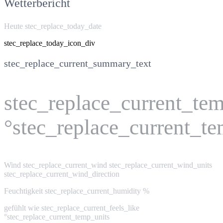
Wetterbericht
Heute stec_replace_today_date
stec_replace_today_icon_div
stec_replace_current_summary_text
stec_replace_current_te
°stec_replace_current_t
Wind
stec_replace_current_wind stec_replace_current_wind_units
stec_replace_current_wind_direction
Feuchtigkeit
stec_replace_current_humidity %
gefühlt wie
stec_replace_current_feels_like
°stec_replace_current_temp_units