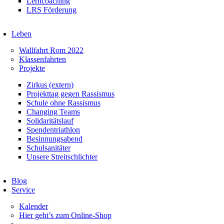
Lerncoaching
LRS Förderung
Leben
Wallfahrt Rom 2022
Klassenfahrten
Projekte
Zirkus (extern)
Projekttag gegen Rassismus
Schule ohne Rassismus
Changing Teams
Solidaritätslauf
Spendentriathlon
Besinnungsabend
Schulsanitäter
Unsere Streitschlichter
Blog
Service
Kalender
Hier geht’s zum Online-Shop