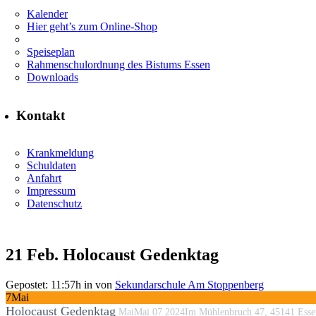
Kalender
Hier geht’s zum Online-Shop
Speiseplan
Rahmenschulordnung des Bistums Essen
Downloads
Kontakt
Krankmeldung
Schuldaten
Anfahrt
Impressum
Datenschutz
21 Feb.
Holocaust Gedenktag
Gepostet: 11:57h
in
von
Sekundarschule Am Stoppenberg
7
Mai
Holocaust Gedenktag
Mai
Mai
07
2024
Im Mühlenbruch 47, 45141 Esse