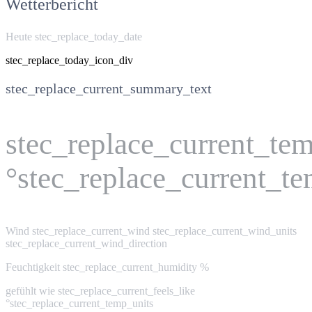
Wetterbericht
Heute stec_replace_today_date
stec_replace_today_icon_div
stec_replace_current_summary_text
stec_replace_current_te
°stec_replace_current_t
Wind
stec_replace_current_wind stec_replace_current_wind_units
stec_replace_current_wind_direction
Feuchtigkeit
stec_replace_current_humidity %
gefühlt wie
stec_replace_current_feels_like
°stec_replace_current_temp_units