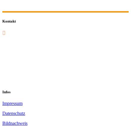
Kontakt
0201 832 000
sekretariat@sastop.de
Im Mühlenbruch 45-47<br/>45141 Essen
Infos
Impressum
Datenschutz
Bildnachweis