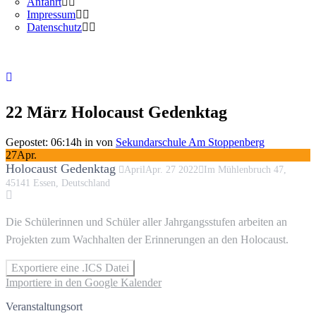
Anfahrt
Impressum
Datenschutz
22 März
Holocaust Gedenktag
Gepostet: 06:14h
in
von
Sekundarschule Am Stoppenberg
27
Apr.
Holocaust Gedenktag
April
Apr.
27
2022
Im Mühlenbruch 47,
45141 Essen, Deutschland
Die Schülerinnen und Schüler aller Jahrgangsstufen arbeiten an
Projekten zum Wachhalten der Erinnerungen an den Holocaust.
Exportiere eine .ICS Datei
Importiere in den Google Kalender
Veranstaltungsort