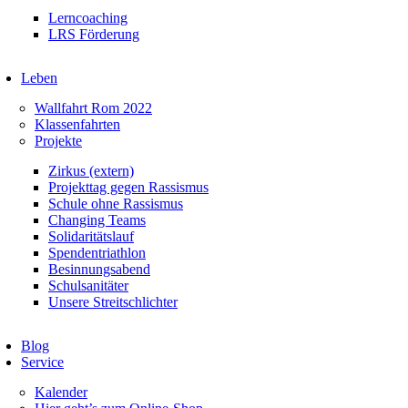
Lerncoaching
LRS Förderung
Leben
Wallfahrt Rom 2022
Klassenfahrten
Projekte
Zirkus (extern)
Projekttag gegen Rassismus
Schule ohne Rassismus
Changing Teams
Solidaritätslauf
Spendentriathlon
Besinnungsabend
Schulsanitäter
Unsere Streitschlichter
Blog
Service
Kalender