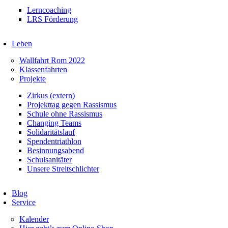
Lerncoaching
LRS Förderung
Leben
Wallfahrt Rom 2022
Klassenfahrten
Projekte
Zirkus (extern)
Projekttag gegen Rassismus
Schule ohne Rassismus
Changing Teams
Solidaritätslauf
Spendentriathlon
Besinnungsabend
Schulsanitäter
Unsere Streitschlichter
Blog
Service
Kalender