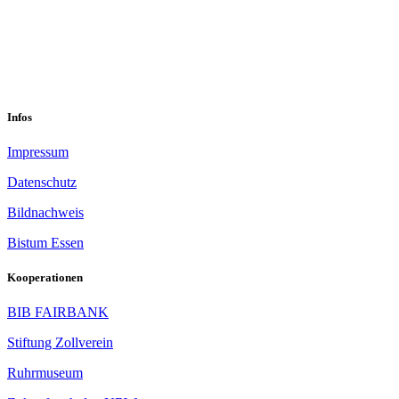
sekretariat@sastop.de
Im Mühlenbruch 45-47<br/>45141 Essen
Infos
Impressum
Datenschutz
Bildnachweis
Bistum Essen
Kooperationen
BIB FAIRBANK
Stiftung Zollverein
Ruhrmuseum