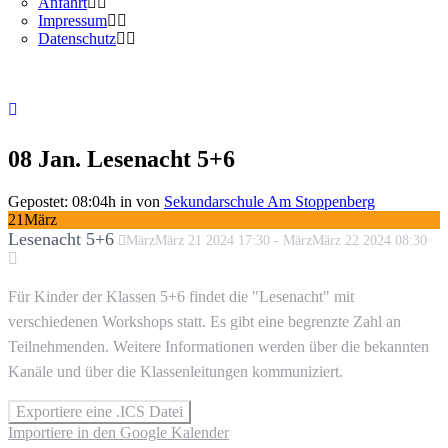
Anfahrt
Impressum
Datenschutz
08 Jan.
Lesenacht 5+6
Gepostet: 08:04h
in
von
Sekundarschule Am Stoppenberg
21
März
Lesenacht 5+6
März
März
21
2024
17:30
-
März
März
22
2024
08:30
Für Kinder der Klassen 5+6 findet die "Lesenacht" mit
verschiedenen Workshops statt. Es gibt eine begrenzte Zahl an
Teilnehmenden. Weitere Informationen werden über die bekannten
Kanäle und über die Klassenleitungen kommuniziert.
Exportiere eine .ICS Datei
Importiere in den Google Kalender