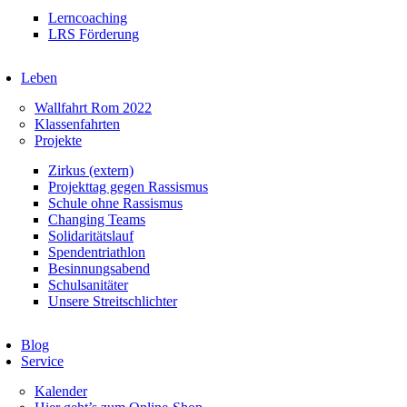
Lerncoaching
LRS Förderung
Leben
Wallfahrt Rom 2022
Klassenfahrten
Projekte
Zirkus (extern)
Projekttag gegen Rassismus
Schule ohne Rassismus
Changing Teams
Solidaritätslauf
Spendentriathlon
Besinnungsabend
Schulsanitäter
Unsere Streitschlichter
Blog
Service
Kalender