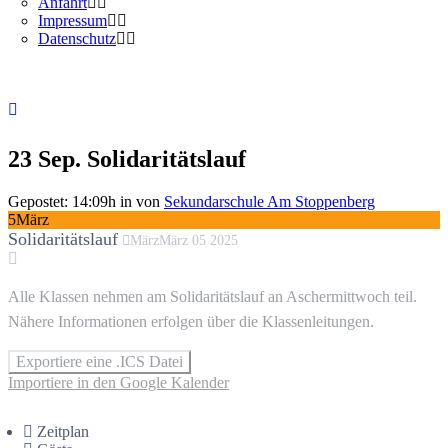
Anfahrt
Impressum
Datenschutz
23 Sep.
Solidaritätslauf
Gepostet: 14:09h
in
von
Sekundarschule Am Stoppenberg
5
März
Solidaritätslauf
März
März
05
2025
Alle Klassen nehmen am Solidaritätslauf an Aschermittwoch teil.
Nähere Informationen erfolgen über die Klassenleitungen.
Exportiere eine .ICS Datei
Importiere in den Google Kalender
Zeitplan