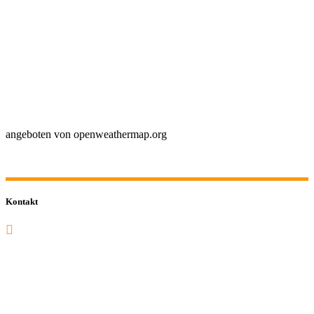
angeboten von openweathermap.org
Kontakt
0201 832 000
sekretariat@sastop.de