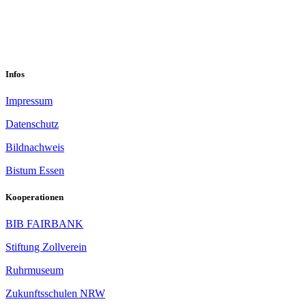
sekretariat@sastop.de
Im Mühlenbruch 45-47<br/>45141 Essen
Infos
Impressum
Datenschutz
Bildnachweis
Bistum Essen
Kooperationen
BIB FAIRBANK
Stiftung Zollverein
Ruhrmuseum
Zukunftsschulen NRW