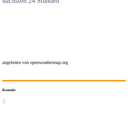
nächsten 24 Stunden
angeboten von openweathermap.org
Kontakt
0201 832 000