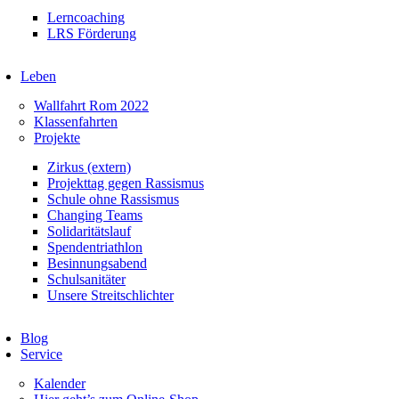
Lerncoaching
LRS Förderung
Leben
Wallfahrt Rom 2022
Klassenfahrten
Projekte
Zirkus (extern)
Projekttag gegen Rassismus
Schule ohne Rassismus
Changing Teams
Solidaritätslauf
Spendentriathlon
Besinnungsabend
Schulsanitäter
Unsere Streitschlichter
Blog
Service
Kalender