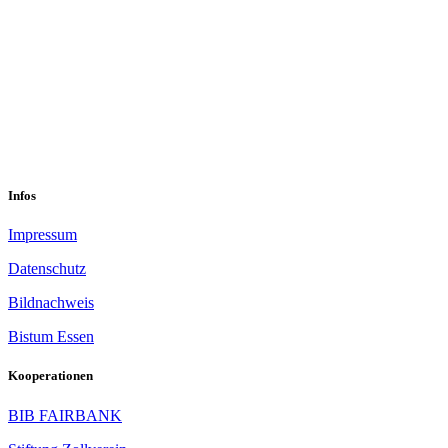
0201 832 000
sekretariat@sastop.de
Im Mühlenbruch 45-47<br/>45141 Essen
Infos
Impressum
Datenschutz
Bildnachweis
Bistum Essen
Kooperationen
BIB FAIRBANK