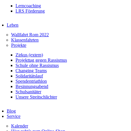
Lerncoaching
LRS Förderung
Leben
Wallfahrt Rom 2022
Klassenfahrten
Projekte
Zirkus (extern)
Projekttag gegen Rassismus
Schule ohne Rassismus
Changing Teams
Solidaritätslauf
Spendentriathlon
Besinnungsabend
Schulsanitäter
Unsere Streitschlichter
Blog
Service
Kalender